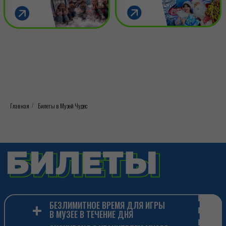
+
БЕЗЛИМИТНОЕ ВРЕМЯ ДЛЯ ИГРЫ
В МУЗЕЕ В ТЕЧЕНИЕ ДНЯ
+
ЭКСКУРСИЯ С ХРАНИТЕЛЕМ МУЗЕЯ
Главная
Билеты в Музей Чудес
/
(в 12, 14, 16, 18 часов)
+
БОЛЕЕ 64 ИНТЕРАКТИВНЫХ
ЭКСПОНАТОВ
+
ВОЗМОЖНОСТЬ ПОЛУЧИТЬ СЛАДКИЙ
ПРИЗ ЗА ЧЕСТНЫЙ ОТЗЫВ